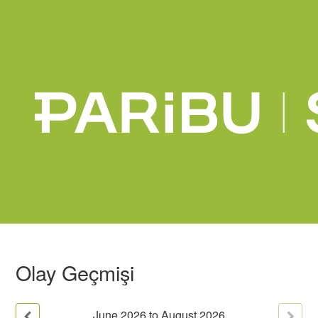
Olay Geçmişi
June
2026
to
August
2026